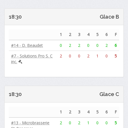
18:30
Glace B
1
2
3
4
5
6
F
#14 - D. Beaudet
0
2
2
0
0
2
6
#7 - Solutions Pro S. C
2
0
0
2
1
0
5
inc.
18:30
Glace C
1
2
3
4
5
6
F
#13 - Microbrasserie
2
0
2
1
0
0
5