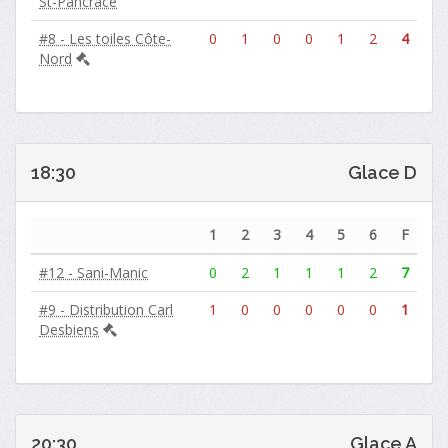
St-Pancrace
#8 - Les toiles Côte-
0
1
0
0
1
2
4
Nord
18:30
Glace D
1
2
3
4
5
6
F
#12 - Sani-Manic
0
2
1
1
1
2
7
#9 - Distribution Carl
1
0
0
0
0
0
1
Desbiens
20:30
Glace A