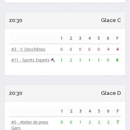
20:30
Glace C
1
2
3
4
5
6
F
#3 - Y. Deschênes
0
0
0
0
0
4
4
#11 - Sports Experts
1
2
1
1
1
0
6
20:30
Glace D
1
2
3
4
5
6
F
#5 - Atelier de pneu
0
0
1
2
2
2
7
Garo