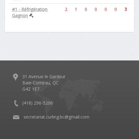
#1 - Réfrigération
2
1
0
0
0
0
3
Gagnon
31 Avenue le Gardeur
Baie-Comeau, QC
G4Z 1E7
(418) 296-5206
​
secretariat.curling.bc@gmail.com