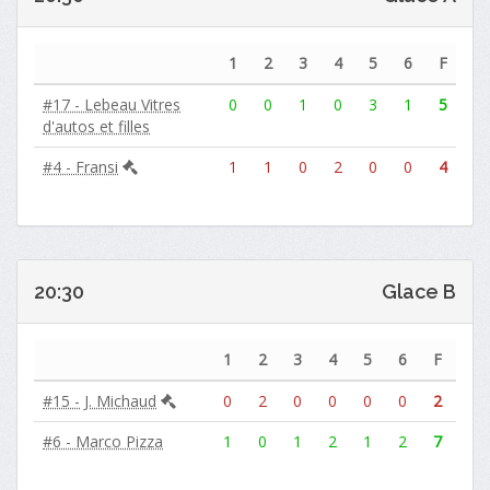
1
2
3
4
5
6
F
#17 - Lebeau Vitres
0
0
1
0
3
1
5
d'autos et filles
#4 - Fransi
1
1
0
2
0
0
4
20:30
Glace B
1
2
3
4
5
6
F
#15 - J. Michaud
0
2
0
0
0
0
2
#6 - Marco Pizza
1
0
1
2
1
2
7