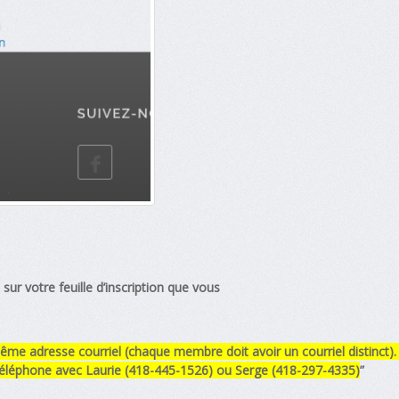
 sur votre feuille d’inscription que vous
me adresse courriel (chaque membre doit avoir un courriel distinct).
éléphone avec Laurie (418-445-1526) ou Serge (418-297-4335)
”