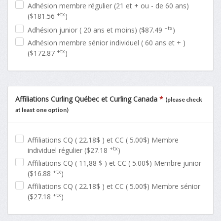
Adhésion membre régulier (21 et + ou - de 60 ans)
+tx
($181.56
)
+tx
Adhésion junior ( 20 ans et moins) ($87.49
)
Adhésion membre sénior individuel ( 60 ans et + )
+tx
($172.87
)
Affiliations Curling Québec et Curling Canada
*
(please check
at least one option)
Affiliations CQ ( 22.18$ ) et CC ( 5.00$) Membre
+tx
individuel régulier ($27.18
)
Affiliations CQ ( 11,88 $ ) et CC ( 5.00$) Membre junior
+tx
($16.88
)
Affiliations CQ ( 22.18$ ) et CC ( 5.00$) Membre sénior
+tx
($27.18
)