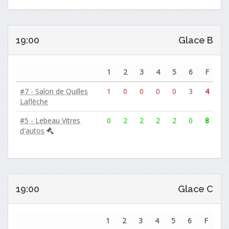
19:00
Glace B
1
2
3
4
5
6
F
#7 - Salon de Quilles
1
0
0
0
0
3
4
Laflèche
#5 - Lebeau Vitres
0
2
2
2
2
0
8
d'autos
19:00
Glace C
1
2
3
4
5
6
F