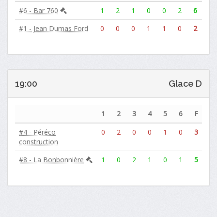
#6 - Bar 760
1
2
1
0
0
2
6
#1 - Jean Dumas Ford
0
0
0
1
1
0
2
19:00
Glace D
1
2
3
4
5
6
F
#4 - Péréco
0
2
0
0
1
0
3
construction
#8 - La Bonbonnière
1
0
2
1
0
1
5