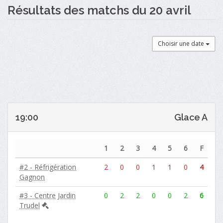
Résultats des matchs du 20 avril
Choisir une date
19:00
Glace A
1
2
3
4
5
6
F
#2 - Réfrigération
2
0
0
1
1
0
4
Gagnon
#3 - Centre Jardin
0
2
2
0
0
2
6
Trudel