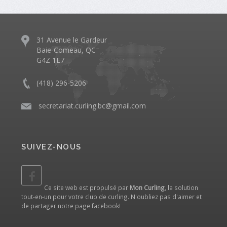
31 Avenue le Gardeur
Baie-Comeau, QC
G4Z 1E7
(418) 296-5206
​
secretariat.curling.bc@gmail.com
SUIVEZ-NOUS
Ce site web est propulsé par
Mon Curling
, la solution
tout-en-un pour votre club de curling. N'oubliez pas d'aimer et
de partager notre
page facebook
!