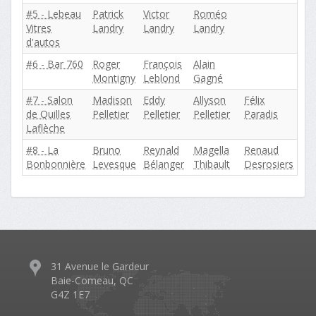
#5 - Lebeau
Patrick
Victor
Roméo
Vitres
Landry
Landry
Landry
d'autos
#6 - Bar 760
Roger
François
Alain
Montigny
Leblond
Gagné
#7 - Salon
Madison
Eddy
Allyson
Félix
de Quilles
Pelletier
Pelletier
Pelletier
Paradis
Laflèche
#8 - La
Bruno
Reynald
Magella
Renaud
Bonbonnière
Levesque
Bélanger
Thibault
Desrosiers
31 Avenue le Gardeur
Baie-Comeau, QC
G4Z 1E7