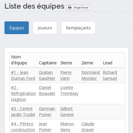
Liste des équipes
Imprimer
Équipes
Joueurs
Remplaçants
Nom
d'équipe
Capitaine
3ieme
2ieme
Lead
#1 - Jean
Gratien
Pierre
Normand
Richard
Dumas Ford
Gauthier
Varin
Mondor
Samuel
#2 -
Daniel
Lisette
Réfrigération
Beaudet
Tremblay
Gagnon
#3 - Centre
Germain
Gilbert
Jardin Trudel
Poirier
Genest
#4 - Péréco
Jean
Manon
Claude
construction
Poirier
Viens
Gravel