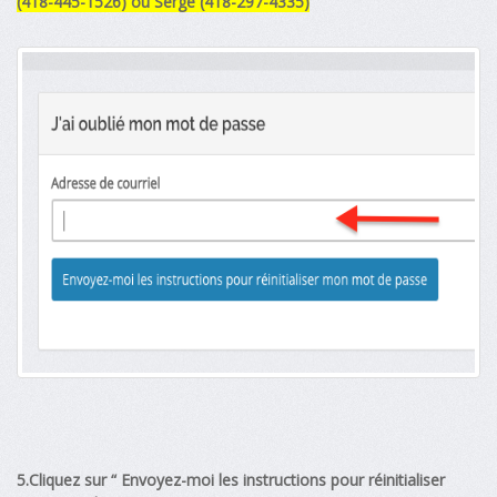
(418-445-1526) ou Serge (418-297-4335)
”
5.Cliquez sur “ Envoyez-moi les instructions pour réinitialiser