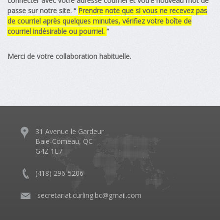
connecter avec votre adresse courriel et votre nouveau mot de
passe sur notre site. “
Prendre note que si vous ne recevez pas
de courriel après quelques minutes, vérifiez votre boîte de
courriel indésirable ou pourriel.
”
Merci de votre collaboration habituelle.
31 Avenue le Gardeur
Baie-Comeau, QC
G4Z 1E7
(418) 296-5206
​
secretariat.curling.bc@gmail.com