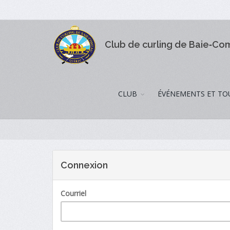
Club de curling de Baie‑C
CLUB
ÉVÉNEMENTS ET TO
Connexion
Courriel