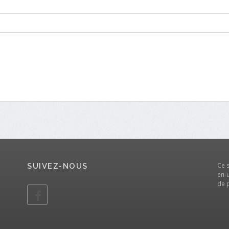
Ce 
SUIVEZ-NOUS
en-u
de 