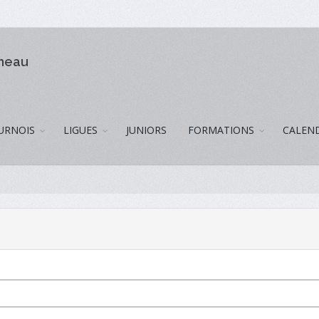
omeau
URNOIS
LIGUES
JUNIORS
FORMATIONS
CALEN