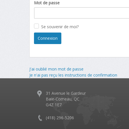
Mot de passe
Se souvenir de moi?
J'ai oublié mon mot de passe
Je n'ai pas reçu les instructions de confirmation
31 Avenue le Gardeur
Baie-Comeau, QC
G4Z 1E7
(418) 296-5206