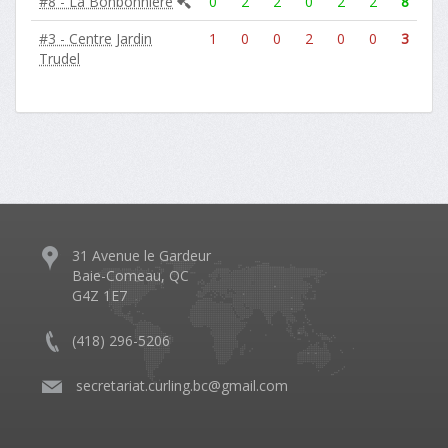
#8 - La Bonbonnière
0
2
2
0
2
2
8
#3 - Centre Jardin
1
0
0
2
0
0
3
Trudel
31 Avenue le Gardeur
Baie-Comeau, QC
G4Z 1E7
(418) 296-5206
​
secretariat.curling.bc@gmail.com