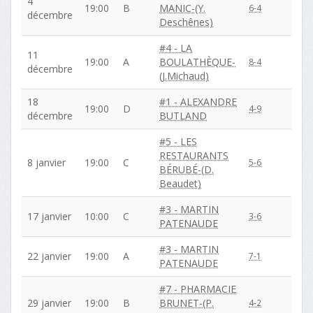
4
19:00
B
MANIC-(Y.
6-4
décembre
Deschênes)
#4 - LA
11
19:00
A
BOULATHÈQUE-
8-4
décembre
(J.Michaud)
18
#1 - ALEXANDRE
19:00
D
4-9
décembre
BUTLAND
#5 - LES
RESTAURANTS
8 janvier
19:00
C
5-6
BÉRUBÉ-(D.
Beaudet)
#3 - MARTIN
17 janvier
10:00
C
3-6
PATENAUDE
#3 - MARTIN
22 janvier
19:00
A
7-1
PATENAUDE
#7 - PHARMACIE
29 janvier
19:00
B
BRUNET-(P.
4-2