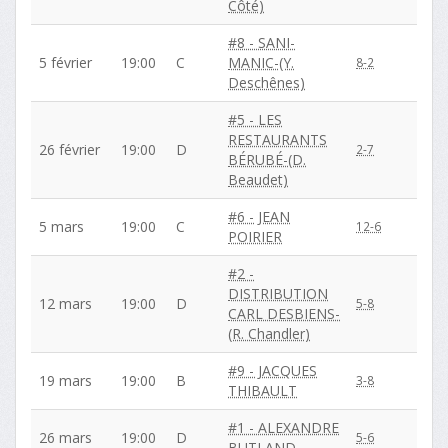
Côté)
#8 - SANI-
5 février
19:00
C
MANIC-(Y.
8-2
Deschênes)
#5 - LES
RESTAURANTS
26 février
19:00
D
2-7
BÉRUBÉ-(D.
Beaudet)
#6 - JEAN
5 mars
19:00
C
12-6
POIRIER
#2 -
DISTRIBUTION
12 mars
19:00
D
5-8
CARL DESBIENS-
(R. Chandler)
#9 - JACQUES
19 mars
19:00
B
3-8
THIBAULT
#1 - ALEXANDRE
26 mars
19:00
D
5-6
BUTLAND