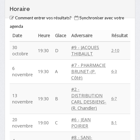
Horaire
Comment entrer vos résultats?
Synchroniser avec votre
agenda
Date
Heure
Glace
Adversaire
Résultat
30
#9 - JACQUES
19:30
D
2-10
octobre
THIBAULT
#7 - PHARMACIE
6
19:30
A
BRUNET-(P.
6-3
novembre
Côté)
#2 -
13
DISTRIBUTION
19:30
B
6-7
novembre
CARL DESBIENS-
(R. Chandler)
20
#6 - JEAN
19:00
C
8-1
novembre
POIRIER
#8 - SANI-