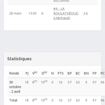
#4 - LA
28 mars
13:00
A
BOULATHÈQUE-
3-6
(J.Michaud)
Statistiques
(x)
(x)
Ronde
PJ
V
D
N
PTS
BP
BC
BN
PP
PC
(0)
(0)
30
18
8
10
0
16
57
63
9
97
96
octobre
- 2 avril
(0)
(0)
Total
18
8
10
0
16
57
63
9
97
96