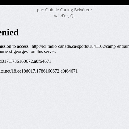
par: Club de Curling Belvérère
Val-d'or, Qc