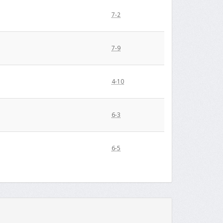
7-2
7-9
4-10
6-3
6-5