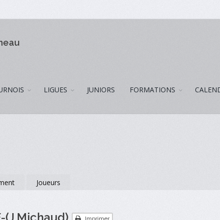
omeau
URNOIS
LIGUES
JUNIORS
FORMATIONS
CALEN
ment
Joueurs
(J.Michaud)
Imprimer