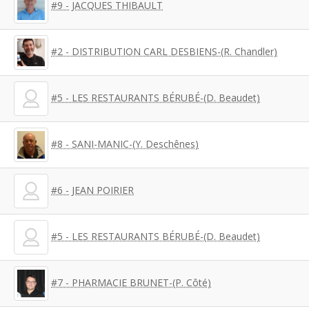
#9 - JACQUES THIBAULT
#2 - DISTRIBUTION CARL DESBIENS-(R. Chandler)
#5 - LES RESTAURANTS BÉRUBÉ-(D. Beaudet)
#8 - SANI-MANIC-(Y. Deschênes)
#6 - JEAN POIRIER
#5 - LES RESTAURANTS BÉRUBÉ-(D. Beaudet)
#7 - PHARMACIE BRUNET-(P. Côté)