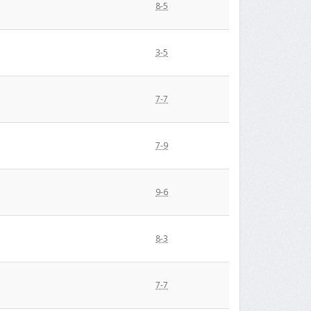
8-5
3-5
7-7
7-9
9-6
8-3
7-7