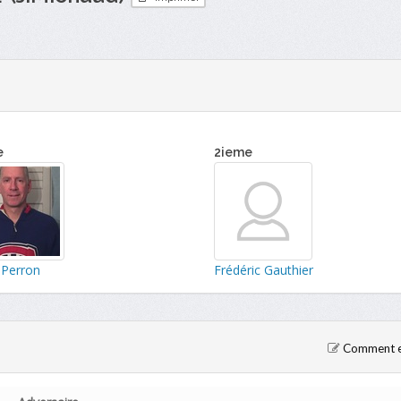
e
2ieme
 Perron
Frédéric Gauthier
Comment en