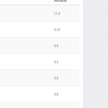
Résultat
11-4
6-10
6-8
6-2
3-8
4-8