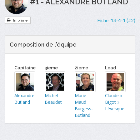
#1 - ALEXANDRE BUTLAND
Fiche:
13-4-1 (#2)
Imprimer
Composition de l'équipe
Capitaine
3ieme
2ieme
Lead
Alexandre
Michel
Marie-
Claude «
Butland
Beaudet
Maud
Bigot »
Burgess-
Lévesque
Butland