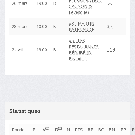
RÉFRIGÉRATION
26 mars
19:00
D
6-5
GAGNON-(S.
Levesque)
#3 - MARTIN
28 mars
10:00
B
3-7
PATENAUDE
#5 - LES
RESTAURANTS
2 avril
19:00
B
10-4
BÉRUBÉ-(D.
Beaudet)
Statistiques
(x)
(x)
Ronde
PJ
V
D
N
PTS
BP
BC
BN
PP
P