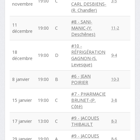
19:00
C
3-5
novembre
CARL DESBIENS-
(R. Chandler)
#8 - SANI-
11
19:00
C
MANIC-(Y.
11-2
décembre
Deschênes)
#10 -
18
RÉFRIGÉRATION
19:00
D
9-4
décembre
GAGNON-(S.
Levesque)
#6 - JEAN
8 janvier
19:00
B
10-3
POIRIER
#7 - PHARMACIE
15 janvier
19:00
C
BRUNET-(P.
3-8
Côté)
#9 - JACQUES
17 janvier
13:00
C
8-3
THIBAULT
#9 - JACQUES
29 janvier
19:00
A
8-6