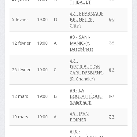
THIBAULT
#7 - PHARMACIE
5 février
19:00
D
BRUNET-(P.
6-0
Côté)
#8 - SANI-
12 février
19:00
A
MANIC-(Y.
7-5
Deschênes)
#2 -
DISTRIBUTION
26 février
19:00
C
6-2
CARL DESBIENS-
(R. Chandler)
#4 - LA
12 mars
19:00
B
BOULATHÈQUE-
9-7
(J.Michaud)
#6 - JEAN
19 mars
19:00
A
7-7
POIRIER
#10 -