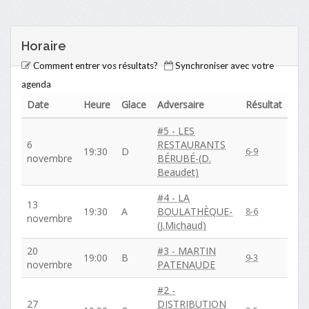
Horaire
Comment entrer vos résultats?
Synchroniser avec votre
agenda
Date
Heure
Glace
Adversaire
Résultat
#5 - LES
6
RESTAURANTS
19:30
D
6-9
novembre
BÉRUBÉ-(D.
Beaudet)
#4 - LA
13
19:30
A
BOULATHÈQUE-
8-6
novembre
(J.Michaud)
20
#3 - MARTIN
19:00
B
9-3
novembre
PATENAUDE
#2 -
27
DISTRIBUTION