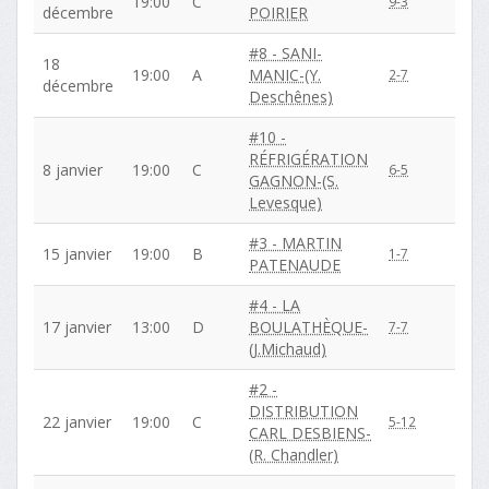
19:00
C
9-3
décembre
POIRIER
#8 - SANI-
18
19:00
A
MANIC-(Y.
2-7
décembre
Deschênes)
#10 -
RÉFRIGÉRATION
8 janvier
19:00
C
6-5
GAGNON-(S.
Levesque)
#3 - MARTIN
15 janvier
19:00
B
1-7
PATENAUDE
#4 - LA
17 janvier
13:00
D
BOULATHÈQUE-
7-7
(J.Michaud)
#2 -
DISTRIBUTION
22 janvier
19:00
C
5-12
CARL DESBIENS-
(R. Chandler)