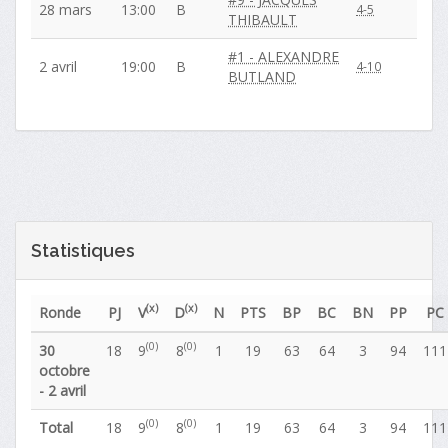
28 mars
13:00
B
4-5
THIBAULT
#1 - ALEXANDRE
2 avril
19:00
B
4-10
BUTLAND
Statistiques
(x)
(x)
Ronde
PJ
V
D
N
PTS
BP
BC
BN
PP
PC
(0)
(0)
30
18
9
8
1
19
63
64
3
94
111
octobre
- 2 avril
(0)
(0)
Total
18
9
8
1
19
63
64
3
94
111