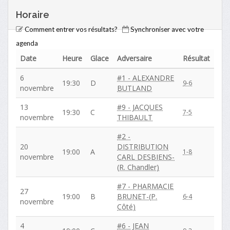
Horaire
Comment entrer vos résultats?
Synchroniser avec votre
agenda
Date
Heure
Glace
Adversaire
Résultat
6
#1 - ALEXANDRE
19:30
D
9-6
novembre
BUTLAND
13
#9 - JACQUES
19:30
C
7-5
novembre
THIBAULT
#2 -
20
DISTRIBUTION
19:00
A
1-8
novembre
CARL DESBIENS-
(R. Chandler)
#7 - PHARMACIE
27
19:00
B
BRUNET-(P.
6-4
novembre
Côté)
4
#6 - JEAN