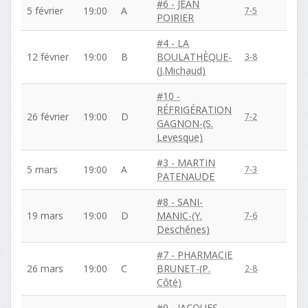
#6 - JEAN
5 février
19:00
A
7-5
POIRIER
#4 - LA
12 février
19:00
B
BOULATHÈQUE-
3-8
(J.Michaud)
#10 -
RÉFRIGÉRATION
26 février
19:00
D
7-2
GAGNON-(S.
Levesque)
#3 - MARTIN
5 mars
19:00
A
7-3
PATENAUDE
#8 - SANI-
19 mars
19:00
D
MANIC-(Y.
7-6
Deschênes)
#7 - PHARMACIE
26 mars
19:00
C
BRUNET-(P.
2-8
Côté)
#9 - JACQUES