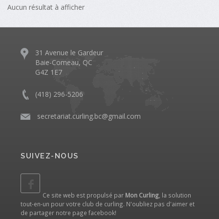
Aucun résultat à afficher
31 Avenue le Gardeur
Baie-Comeau, QC
G4Z 1E7
(418) 296-5206
​
secretariat.curling.bc@gmail.com
SUIVEZ-NOUS
Ce site web est propulsé par
Mon Curling
, la solution
tout-en-un pour votre club de curling. N'oubliez pas d'aimer et
de partager notre
page facebook
!