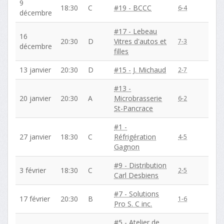
9
18:30
C
#19 - BCCC
6-4
décembre
#17 - Lebeau
16
20:30
D
Vitres d'autos et
7-3
décembre
filles
13 janvier
20:30
D
#15 - J. Michaud
2-7
#13 -
20 janvier
20:30
A
Microbrasserie
6-2
St-Pancrace
#1 -
27 janvier
18:30
C
Réfrigération
4-5
Gagnon
#9 - Distribution
3 février
18:30
C
2-5
Carl Desbiens
#7 - Solutions
17 février
20:30
B
1-6
Pro S. C inc.
#5 - Atelier de