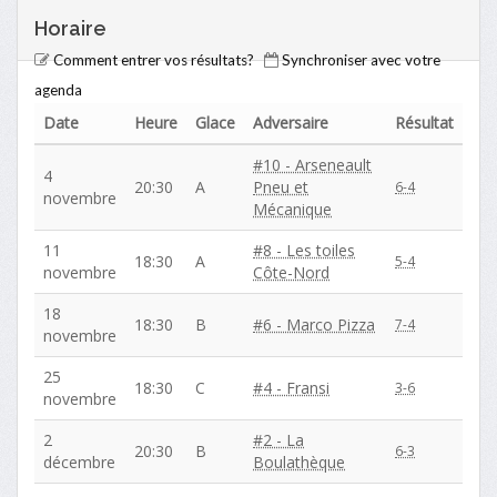
Horaire
Comment entrer vos résultats?
Synchroniser avec votre
agenda
Date
Heure
Glace
Adversaire
Résultat
#10 - Arseneault
4
20:30
A
Pneu et
6-4
novembre
Mécanique
11
#8 - Les toiles
18:30
A
5-4
novembre
Côte-Nord
18
18:30
B
#6 - Marco Pizza
7-4
novembre
25
18:30
C
#4 - Fransi
3-6
novembre
2
#2 - La
20:30
B
6-3
décembre
Boulathèque