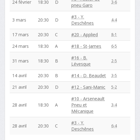
24 février
18:30
D
3-6
pneu Garo
#3 - Y.
3 mars
20:30
D
4-4
Deschênes
17 mars
20:30
C
#20 - Applied
8-1
24 mars
18:30
A
#18 - St-James
6-5
#16 - B.
31 mars
18:30
B
2-5
Lévesque
14 avril
20:30
B
#14 - D. Beaudet
3-5
21 avril
20:30
D
#12 - Sani-Manic
5-2
#10 - Arseneault
28 avril
18:30
A
Pneu et
3-4
Mécanique
#3 - Y.
28 avril
20:30
C
6-4
Deschênes