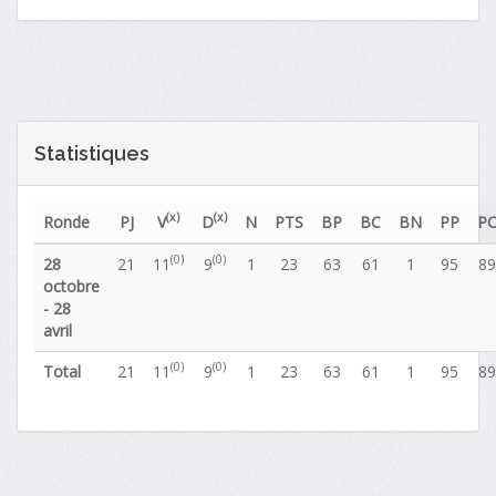
Statistiques
(x)
(x)
Ronde
PJ
V
D
N
PTS
BP
BC
BN
PP
P
(0)
(0)
28
21
11
9
1
23
63
61
1
95
89
octobre
- 28
avril
(0)
(0)
Total
21
11
9
1
23
63
61
1
95
89