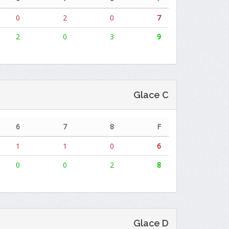
0
2
0
7
2
0
3
9
Glace C
6
7
8
F
1
1
0
6
0
0
2
8
Glace D