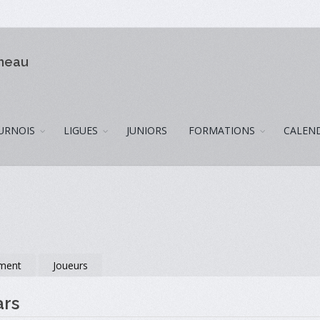
omeau
URNOIS
LIGUES
JUNIORS
FORMATIONS
CALEN
ment
Joueurs
ars