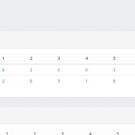
1
2
3
4
5
0
2
0
0
3
2
0
3
1
0
1
2
3
4
5