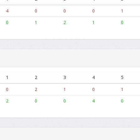
4
0
0
0
1
0
1
2
1
0
1
2
3
4
5
0
2
1
0
1
2
0
0
4
0