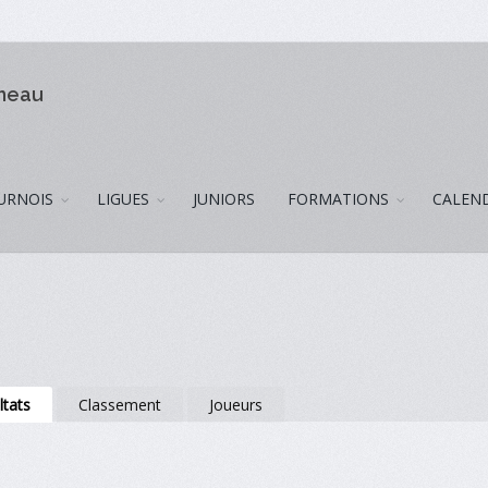
omeau
URNOIS
LIGUES
JUNIORS
FORMATIONS
CALEN
ltats
Classement
Joueurs