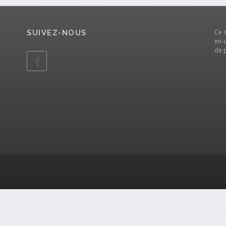
Ce 
SUIVEZ-NOUS
en-u
de 