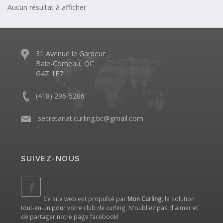
Aucun résultat à afficher
31 Avenue le Gardeur
Baie-Comeau, QC
G4Z 1E7
(418) 296-5206
​
secretariat.curling.bc@gmail.com
SUIVEZ-NOUS
Ce site web est propulsé par
Mon Curling
, la solution
tout-en-un pour votre club de curling. N'oubliez pas d'aimer et
de partager notre
page facebook
!