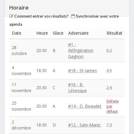
Horaire
Comment entrer vos résultats?
Synchroniser avec votre
agenda
Date
Heure
Glace
Adversaire
Résultat
#1 -
28
20:30
B
Réfrigération
6-2
octobre
Gagnon
4
18:30
A
#18 - St-James
4-5
novembre
11
#16 - B.
20:30
C
2-6
novembre
Lévesque
Défaite
25
20:30
A
#14 - D. Beaudet
par
novembre
défaut
2
18:30
D
#12 - Sani-Manic
7-3
décembre