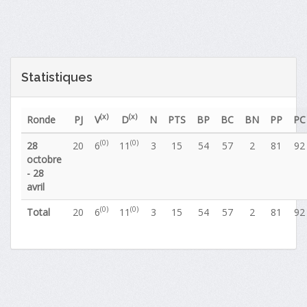
Statistiques
(x)
(x)
Ronde
PJ
V
D
N
PTS
BP
BC
BN
PP
PC
(0)
(0)
28
20
6
11
3
15
54
57
2
81
92
octobre
- 28
avril
(0)
(0)
Total
20
6
11
3
15
54
57
2
81
92