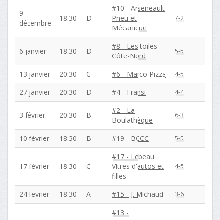
#10 - Arseneault
9
18:30
D
Pneu et
7-2
décembre
Mécanique
#8 - Les toiles
6 janvier
18:30
D
5-5
Côte-Nord
13 janvier
20:30
C
#6 - Marco Pizza
4-5
27 janvier
20:30
D
#4 - Fransi
4-4
#2 - La
3 février
20:30
B
6-3
Boulathèque
10 février
18:30
B
#19 - BCCC
5-5
#17 - Lebeau
17 février
18:30
C
Vitres d'autos et
4-5
filles
24 février
18:30
A
#15 - J. Michaud
3-6
#13 -