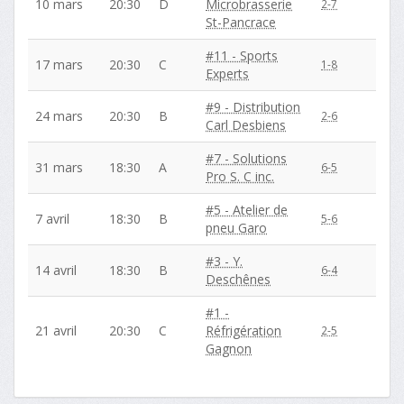
10 mars
20:30
D
Microbrasserie
2-7
St-Pancrace
#11 - Sports
17 mars
20:30
C
1-8
Experts
#9 - Distribution
24 mars
20:30
B
2-6
Carl Desbiens
#7 - Solutions
31 mars
18:30
A
6-5
Pro S. C inc.
#5 - Atelier de
7 avril
18:30
B
5-6
pneu Garo
#3 - Y.
14 avril
18:30
B
6-4
Deschênes
#1 -
21 avril
20:30
C
Réfrigération
2-5
Gagnon