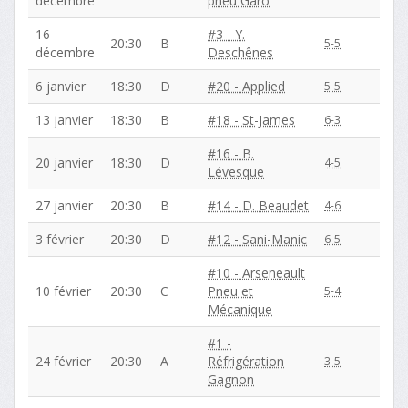
décembre
pneu Garo
16
#3 - Y.
20:30
B
5-5
décembre
Deschênes
6 janvier
18:30
D
#20 - Applied
5-5
13 janvier
18:30
B
#18 - St-James
6-3
#16 - B.
20 janvier
18:30
D
4-5
Lévesque
27 janvier
20:30
B
#14 - D. Beaudet
4-6
3 février
20:30
D
#12 - Sani-Manic
6-5
#10 - Arseneault
10 février
20:30
C
Pneu et
5-4
Mécanique
#1 -
24 février
20:30
A
Réfrigération
3-5
Gagnon