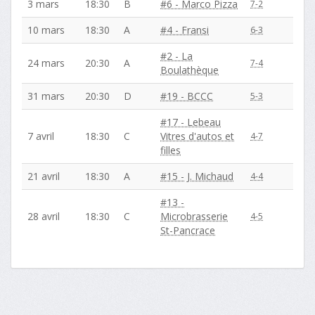
3 mars
18:30
B
#6 - Marco Pizza
7-2
10 mars
18:30
A
#4 - Fransi
6-3
#2 - La
24 mars
20:30
A
7-4
Boulathèque
31 mars
20:30
D
#19 - BCCC
5-3
#17 - Lebeau
7 avril
18:30
C
Vitres d'autos et
4-7
filles
21 avril
18:30
A
#15 - J. Michaud
4-4
#13 -
28 avril
18:30
C
Microbrasserie
4-5
St-Pancrace