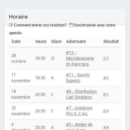
Horaire
Comment entrer vos résultats?
Synchroniser avec votre
agenda
Date
Heure
Glace
Adversaire
Résultat
#13 -
28
18:30
D
Microbrasserie
2-7
octobre
St-Pancrace
11
#11 - Sports
18:30
A
4-5
novembre
Experts
18
#9 - Distribution
20:30
C
6-1
novembre
Carl Desbiens
25
#7 - Solutions
20:30
C
6-4
novembre
Pro S. C inc.
9
#5 - Atelier de
20:30
A
4-4