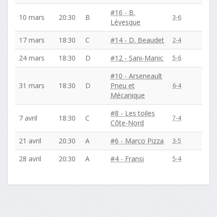
#16 - B.
10 mars
20:30
B
3-6
Lévesque
17 mars
18:30
C
#14 - D. Beaudet
2-4
24 mars
18:30
D
#12 - Sani-Manic
5-6
#10 - Arseneault
31 mars
18:30
D
Pneu et
6-4
Mécanique
#8 - Les toiles
7 avril
18:30
C
7-4
Côte-Nord
21 avril
20:30
A
#6 - Marco Pizza
3-5
28 avril
20:30
A
#4 - Fransi
5-4