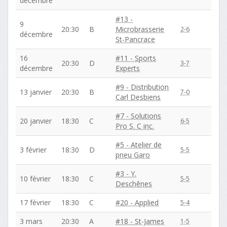
décembre
#13 -
9
20:30
B
Microbrasserie
2-6
décembre
St-Pancrace
16
#11 - Sports
20:30
D
3-7
décembre
Experts
#9 - Distribution
13 janvier
20:30
B
7-0
Carl Desbiens
#7 - Solutions
20 janvier
18:30
C
6-5
Pro S. C inc.
#5 - Atelier de
3 février
18:30
D
5-5
pneu Garo
#3 - Y.
10 février
18:30
C
5-5
Deschênes
17 février
18:30
C
#20 - Applied
5-4
3 mars
20:30
A
#18 - St-James
1-5