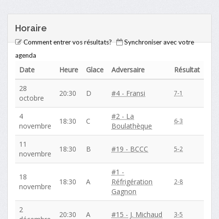
Horaire
Comment entrer vos résultats?
Synchroniser avec votre
agenda
Date
Heure
Glace
Adversaire
Résultat
28
20:30
D
#4 - Fransi
7-1
octobre
4
#2 - La
18:30
C
6-3
novembre
Boulathèque
11
18:30
B
#19 - BCCC
5-2
novembre
#1 -
18
18:30
A
Réfrigération
2-8
novembre
Gagnon
2
20:30
A
#15 - J. Michaud
3-5