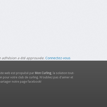
re adhésion a été approuvée.
Connectez-vous
site web est propulsé par
Mon Curling
, la solution tout-
n pour votre club de curling. N'oubliez pas d'aimer et
partager notre
page facebook
!