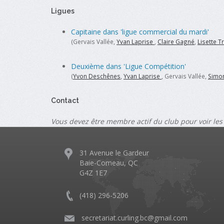
Ligues
Capitaine dans 'ligue commercial du mardi'
(Gervais Vallée,
Yvan Laprise
,
Claire Gagné
,
Lisette 
Deuxième dans 'Ligue Compétition'
(
Yvon Deschênes
,
Yvan Laprise
, Gervais Vallée,
Simon
Contact
Vous devez être membre actif du club pour voir les
31 Avenue le Gardeur
Baie-Comeau, QC
G4Z 1E7
(418) 296-5206
​
secretariat.curling.bc@gmail.com