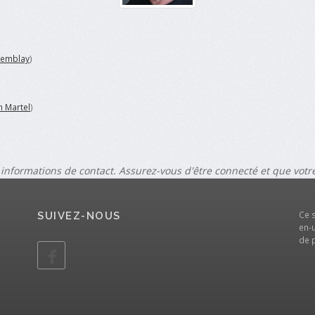
Tremblay
)
 Martel
)
 informations de contact. Assurez-vous d'être connecté et que vot
Ce 
SUIVEZ-NOUS
en-u
de 