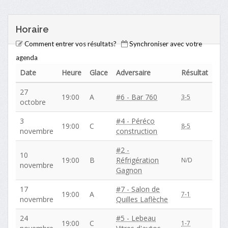
Horaire
Comment entrer vos résultats?
Synchroniser avec votre
agenda
Date
Heure
Glace
Adversaire
Résultat
27
19:00
A
#6 - Bar 760
3-5
octobre
3
#4 - Péréco
19:00
C
8-5
novembre
construction
#2 -
10
19:00
B
Réfrigération
N/D
novembre
Gagnon
17
#7 - Salon de
19:00
A
7-1
novembre
Quilles Laflèche
24
#5 - Lebeau
19:00
C
1-7