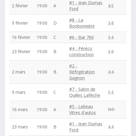
#1 - Jean Dumas
2 février
19:00
A
4-5
Ford
#8 - La
9 février
19:00
D
3-8
Bonbonnière
16 février
19:00
C
#6 - Bar 760
3-4
#4 - Péréco
23 février
19:00
B
3-6
construction
#2 -
2 mars
19:00
B
Réfrigération
4-4
Gagnon
#7 - Salon de
9 mars
19:00
C
5-3
Quilles Laflèche
#5 - Lebeau
16 mars
19:00
A
N/D
Vitres d'autos
#1 - Jean Dumas
23 mars
19:00
B
4-4
Ford