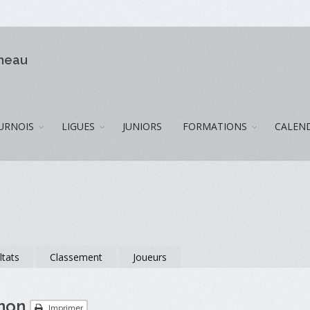
omeau
URNOIS
LIGUES
JUNIORS
FORMATIONS
CALEN
ltats
Classement
Joueurs
gnon
Imprimer