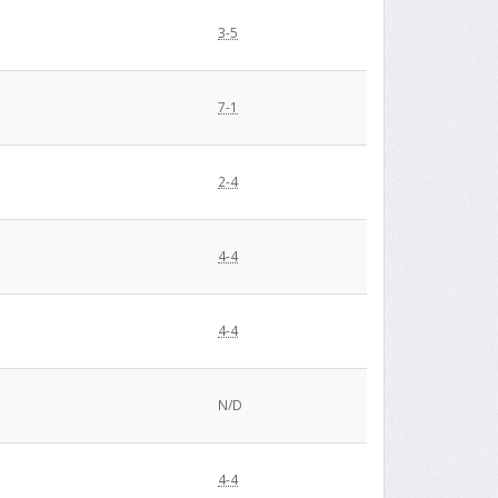
3-5
7-1
2-4
4-4
4-4
N/D
4-4