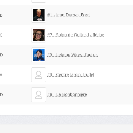
#1 - Jean Dumas Ford
B
#7 - Salon de Quilles Laflèche
C
#5 - Lebeau Vitres d'autos
D
#3 - Centre Jardin Trudel
A
#8 - La Bonbonnière
D