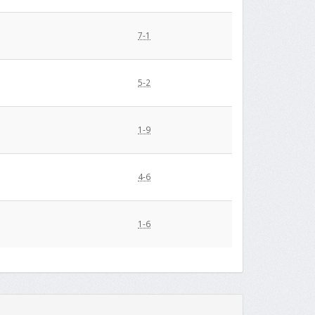
7-1
5-2
1-9
4-6
1-6