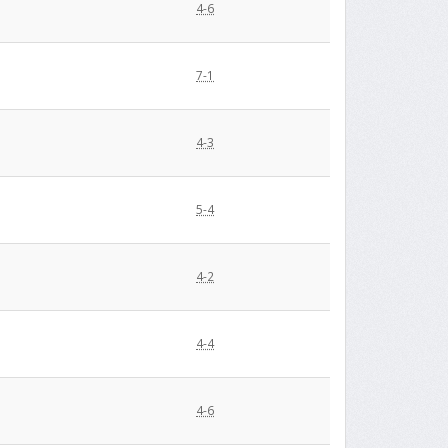
4-6
7-1
4-3
5-4
4-2
4-4
4-6