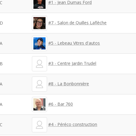
#1 - Jean Dumas Ford
C
#7 - Salon de Quilles Laflèche
D
#5 - Lebeau Vitres d'autos
A
#3 - Centre Jardin Trudel
B
#8 - La Bonbonnière
A
#6 - Bar 760
A
#4 - Péréco construction
C