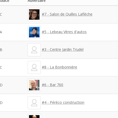
Glace
Adversaire
#7 - Salon de Quilles Laflèche
C
#5 - Lebeau Vitres d'autos
A
#3 - Centre Jardin Trudel
B
#8 - La Bonbonnière
C
#6 - Bar 760
D
#4 - Péréco construction
D