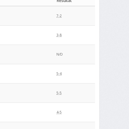
Résultat
7-2
3-8
N/D
5-4
5-5
4-5