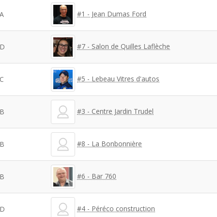
#1 - Jean Dumas Ford
A
#7 - Salon de Quilles Laflèche
D
#5 - Lebeau Vitres d'autos
C
#3 - Centre Jardin Trudel
B
#8 - La Bonbonnière
B
#6 - Bar 760
B
#4 - Péréco construction
D