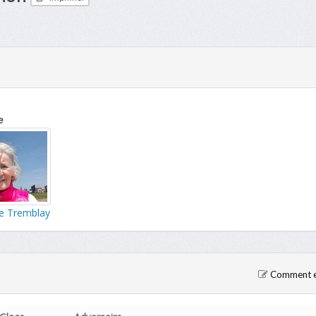
e
te Tremblay
Comment en